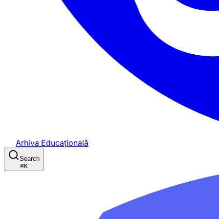
Arhiva Educațională
Search
⌘
K