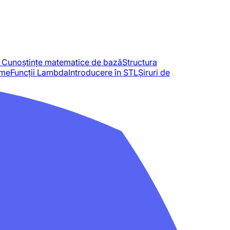
i. Cunoștințe matematice de bază
Structura
ame
Funcții Lambda
Introducere în STL
Șiruri de