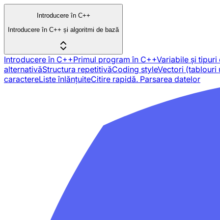
Introducere în C++
Introducere în C++ și algoritmi de bază
Introducere în C++
Primul program în C++
Variabile și tipur
alternativă
Structura repetitivă
Coding style
Vectori (tablouri
caractere
Liste înlănțuite
Citire rapidă. Parsarea datelor