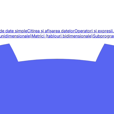
i de date simple
Citirea și afișarea datelor
Operatori și expresi
 unidimensionale)
Matrici (tablouri bidimensionale)
Subprogr