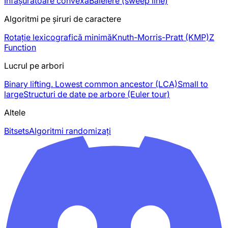
Înfășurătoare convexă
Baleiere (sweep line)
Algoritmi pe șiruri de caractere
Rotație lexicografică minimă
Knuth-Morris-Pratt (KMP)
Z
Function
Lucrul pe arbori
Binary lifting. Lowest common ancestor (LCA)
Small to
large
Structuri de date pe arbore (Euler tour)
Altele
Bitsets
Algoritmi randomizați