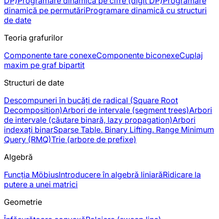
DP)
Programare dinamică pe cifre (digit DP)
Programare
dinamică pe permutări
Programare dinamică cu structuri
de date
Teoria grafurilor
Componente tare conexe
Componente biconexe
Cuplaj
maxim pe graf bipartit
Structuri de date
Descompuneri în bucăți de radical (Square Root
Decomposition)
Arbori de intervale (segment trees)
Arbori
de intervale (căutare binară, lazy propagation)
Arbori
indexați binar
Sparse Table. Binary Lifting. Range Minimum
Query (RMQ)
Trie (arbore de prefixe)
Algebră
Funcția Möbius
Introducere în algebră liniară
Ridicare la
putere a unei matrici
Geometrie