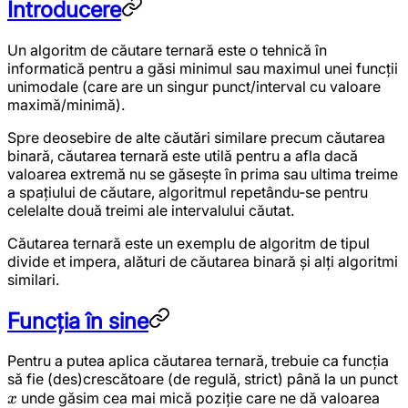
Introducere
Un algoritm de căutare ternară este o tehnică în
informatică pentru a găsi minimul sau maximul unei funcții
unimodale (care are un singur punct/interval cu valoare
maximă/minimă).
Spre deosebire de alte căutări similare precum căutarea
binară, căutarea ternară este utilă pentru a afla dacă
valoarea extremă nu se găsește în prima sau ultima treime
a spațiului de căutare, algoritmul repetându-se pentru
celelalte două treimi ale intervalului căutat.
Căutarea ternară este un exemplu de algoritm de tipul
divide et impera, alături de căutarea binară și alți algoritmi
similari.
Funcția în sine
Pentru a putea aplica căutarea ternară, trebuie ca funcția
să fie (des)crescătoare (de regulă, strict) până la un punct
x
unde găsim cea mai mică poziție care ne dă valoarea
x