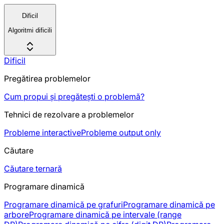
Dificil
Algoritmi dificili
Dificil
Pregătirea problemelor
Cum propui și pregătești o problemă?
Tehnici de rezolvare a problemelor
Probleme interactive
Probleme output only
Căutare
Căutare ternară
Programare dinamică
Programare dinamică pe grafuri
Programare dinamică pe
arbore
Programare dinamică pe intervale (range