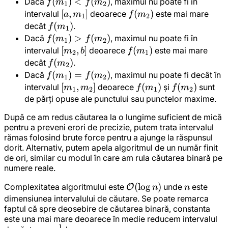
f(m_1)
(
)
<
(
)
Dacă
, maximul nu poate fi în
f
m
f
m
1
2
<
[a,
[
,
]
f(m_2)
(
)
intervalul
deoarece
este mai mare
a
m
f
m
1
2
f(m_2)
m_1]
f(m_1)
(
)
decât
.
f
m
1
f(m_1)
(
)
>
(
)
Dacă
, maximul nu poate fi în
f
m
f
m
1
2
>
[m_2,
[
,
]
f(m_1)
(
)
intervalul
deoarece
este mai mare
m
b
f
m
2
1
f(m_2)
b]
f(m_2)
(
)
decât
.
f
m
2
f(m_1)
(
)
=
(
)
Dacă
, maximul nu poate fi decât în
f
m
f
m
1
2
=
[m_1,
[
,
]
f(m_1)
(
)
f(m_2)
(
)
intervalul
deoarece
și
sunt
m
m
f
m
f
m
1
2
1
2
f(m_2)
m_2]
de părți opuse ale punctului sau punctelor maxime.
După ce am redus căutarea la o lungime suficient de mică
pentru a preveni erori de precizie, putem trata intervalul
rămas folosind brute force pentru a ajunge la răspunsul
dorit. Alternativ, putem apela algoritmul de un număr finit
de ori, similar cu modul în care am rula căutarea binară pe
numere reale.
\mathcal{O}
(
lo
g
)
n
Complexitatea algoritmului este
unde
este
O
n
n
(\log n)
dimensiunea intervalului de căutare. Se poate remarca
faptul că spre deosebire de căutarea binară, constanta
este una mai mare deoarece în medie reducem intervalul
1