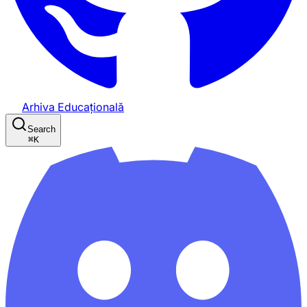
Arhiva Educațională
Search
⌘
K