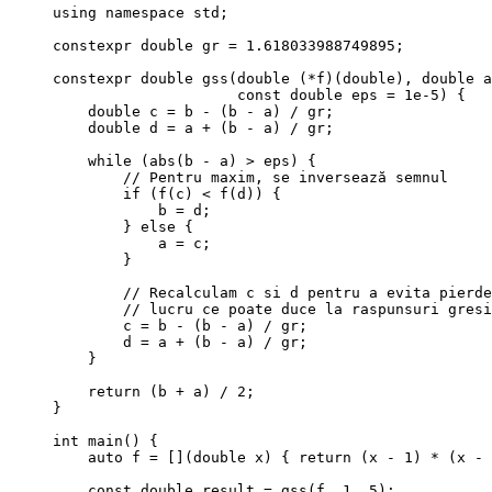
using
 namespace
 std
;
constexpr
 double
 gr 
=
 1.618033988749895
;
constexpr
 double
 gss
(
double
 (*
f
)(
double
), 
double
 a
                     const
 double
 eps
 =
 1
e-
5
) {
    double
 c 
=
 b 
-
 (b 
-
 a) 
/
 gr;
    double
 d 
=
 a 
+
 (b 
-
 a) 
/
 gr;
    while
 (
abs
(b 
-
 a) 
>
 eps) {
        // Pentru maxim, se inversează semnul
        if
 (
f
(c) 
<
 f
(d)) {
            b 
=
 d;
        } 
else
 {
            a 
=
 c;
        }
        // Recalculam c si d pentru a evita pierde
        // lucru ce poate duce la raspunsuri gresi
        c 
=
 b 
-
 (b 
-
 a) 
/
 gr;
        d 
=
 a 
+
 (b 
-
 a) 
/
 gr;
    }
    return
 (b 
+
 a) 
/
 2
;
}
int
 main
() {
    auto
 f 
=
 [](
double
 x
) { 
return
 (x 
-
 1
) 
*
 (x 
-
 
    const
 double
 result 
=
 gss
(f, 
1
, 
5
);