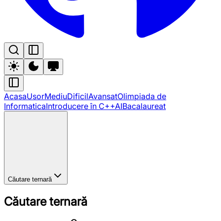
Acasa
Usor
Mediu
Dificil
Avansat
Olimpiada de
Informatica
Introducere în C++
AI
Bacalaureat
Căutare ternară
Căutare ternară