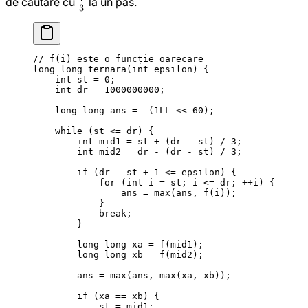
\frac{1}
de căutare cu
la un pas.
3
{3}
// f(i) este o funcție oarecare
long
 long
 ternara
(
int
 epsilon
) {
    int
 st 
=
 0
;
    int
 dr 
=
 1000000000
;
    long
 long
 ans 
=
 -
(
1
LL
 <<
 60
);
    while
 (st 
<=
 dr) {
        int
 mid1 
=
 st 
+
 (dr 
-
 st) 
/
 3
;
        int
 mid2 
=
 dr 
-
 (dr 
-
 st) 
/
 3
;
        if
 (dr 
-
 st 
+
 1
 <=
 epsilon) {
            for
 (
int
 i 
=
 st; i 
<=
 dr; 
++
i) {
                ans 
=
 max
(ans, 
f
(i));
            }
            break
;
        }
        long
 long
 xa 
=
 f
(mid1);
        long
 long
 xb 
=
 f
(mid2);
        ans 
=
 max
(ans, 
max
(xa, xb));
        if
 (xa 
==
 xb) {
            st 
=
 mid1;