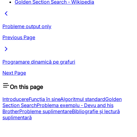
Golden Section Search - Wikipedia
Probleme output only
Previous Page
Programare dinamică pe grafuri
Next Page
On this page
Introducere
Funcția în sine
Algoritmul standard
Golden
Section Search
Problema exemplu -
Devu and his
Brother
Probleme suplimentare
Bibliografie și lectură
suplimentară