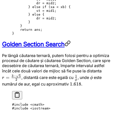
            dr 
=
 mid2;
        } 
else
 if
 (xa 
<
 xb) {
            st 
=
 mid1;
        } 
else
 {
            dr 
=
 mid2;
        }
    }
    return
 ans;
}
Golden Section Search
Pe lângă căutarea ternară, putem folosi pentru a optimiza
procesul de căutare și căutarea Golden Section, care spre
deosebire de căutarea ternară, împarte intervalul astfel
r =
încât cele două valori de mijloc să fie puse la distanta
\frac{1}
\phi
\frac
3
−
5
1
=
, distantă care este egală cu
, unde
este
r
ϕ
2
ϕ
{\phi}
\sqrt
1.618
1.618
numărul de aur, egal cu aproximativ
.
{2}
#include
 <cmath>
#include
 <iostream>