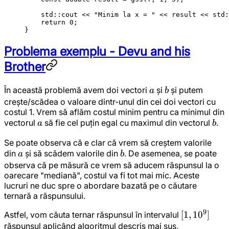
    std
::cout 
<<
 "Minim la x = "
 <<
 result 
<<
 std
:
    return
 0
;
}
Problema exemplu -
Devu and his
Brother
a
b
În această problemă avem doi vectori
și
și putem
a
b
crește/scădea o valoare dintr-unul din cei doi vectori cu
costul 1. Vrem să aflăm costul minim pentru ca minimul din
a
b
vectorul
să fie cel puțin egal cu maximul din vectorul
.
a
b
Se poate observa că e clar că vrem să creștem valorile
a
b
din
și să scădem valorile din
. De asemenea, se poate
a
b
observa că pe măsură ce vrem să aducem răspunsul la o
oarecare "mediană", costul va fi tot mai mic. Aceste
lucruri ne duc spre o abordare bazată pe o căutare
ternară a răspunsului.
9
[1,
[
1
,
1
0
]
Astfel, vom căuta ternar răspunsul în intervalul
răspunsul aplicând algoritmul descris mai sus,
10^9]