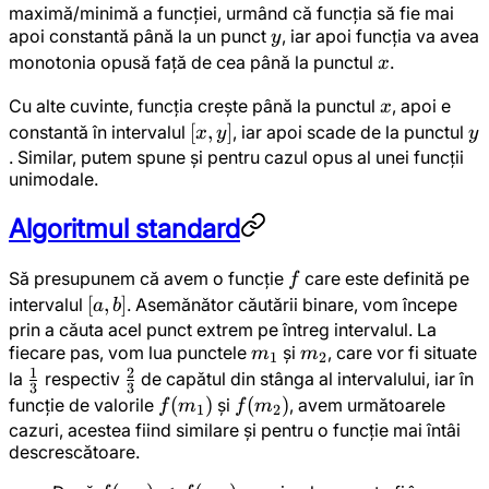
maximă/minimă a funcției, urmând că funcția să fie mai
y
apoi constantă până la un punct
, iar apoi funcția va avea
y
x
monotonia opusă față de cea până la punctul
.
x
x
Cu alte cuvinte, funcția crește până la punctul
, apoi e
x
[x,
[
,
]
y
constantă în intervalul
, iar apoi scade de la punctul
x
y
y
y]
. Similar, putem spune și pentru cazul opus al unei funcții
unimodale.
Algoritmul standard
f
Să presupunem că avem o funcție
care este definită pe
f
[a,
[
,
]
intervalul
. Asemănător căutării binare, vom începe
a
b
b]
prin a căuta acel punct extrem pe întreg intervalul. La
m_1
m_2
fiecare pas, vom lua punctele
și
, care vor fi situate
m
m
1
2
1
2
\frac{1}
\frac{2}
la
respectiv
de capătul din stânga al intervalului, iar în
3
3
{3}
{3}
f(m_1)
(
)
f(m_2)
(
)
funcție de valorile
și
, avem următoarele
f
m
f
m
1
2
cazuri, acestea fiind similare și pentru o funcție mai întâi
descrescătoare.