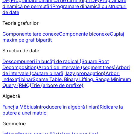
DP)
Programare dinamică pe cifre (digit DP)
Programare
dinamică pe permutări
Programare dinamică cu structuri
de date
Teoria grafurilor
Componente tare conexe
Componente biconexe
Cuplaj
maxim pe graf bipartit
Structuri de date
Descompuneri în bucăți de radical (Square Root
Decomposition)
Arbori de intervale (segment trees)
Arbori
de intervale (căutare binară, lazy propagation)
Arbori
indexați binar
Sparse Table. Binary Lifting. Range Minimum
Query (RMQ)
Trie (arbore de prefixe)
Algebră
Funcția Möbius
Introducere în algebră liniară
Ridicare la
putere a unei matrici
Geometrie