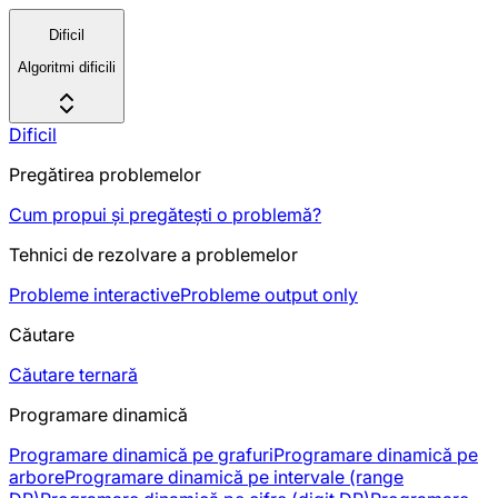
Dificil
Algoritmi dificili
Dificil
Pregătirea problemelor
Cum propui și pregătești o problemă?
Tehnici de rezolvare a problemelor
Probleme interactive
Probleme output only
Căutare
Căutare ternară
Programare dinamică
Programare dinamică pe grafuri
Programare dinamică pe
arbore
Programare dinamică pe intervale (range