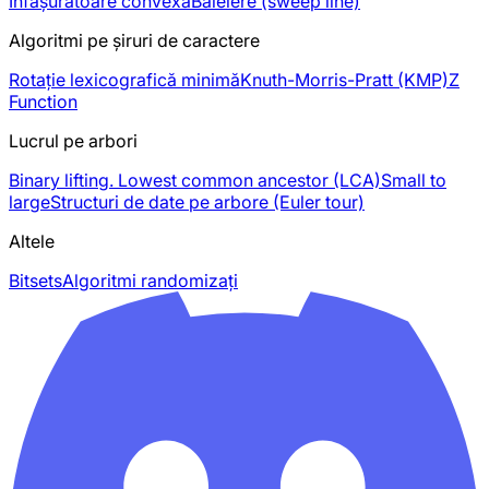
Înfășurătoare convexă
Baleiere (sweep line)
Algoritmi pe șiruri de caractere
Rotație lexicografică minimă
Knuth-Morris-Pratt (KMP)
Z
Function
Lucrul pe arbori
Binary lifting. Lowest common ancestor (LCA)
Small to
large
Structuri de date pe arbore (Euler tour)
Altele
Bitsets
Algoritmi randomizați