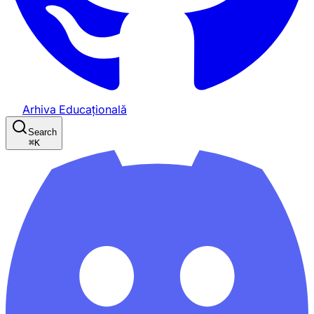
Arhiva Educațională
Search
⌘
K