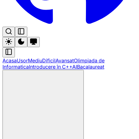
Acasa
Usor
Mediu
Dificil
Avansat
Olimpiada de
Informatica
Introducere în C++
AI
Bacalaureat